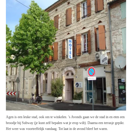
Agen is een leuke stad, ook om te winkelen. ’s Avonds gaan we de stad in en eten een
broodje bij Subway (je kunt zelf bepalen wat je erop wilt). Daarna een terrasje gepikt.
Het weer was voortreffelijk vandaag. Tot laat in de avond bleef het warm.