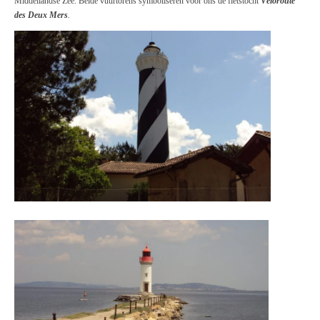
Middellandse Zee. Beide vuurtorens symboliseren voor ons de fietstocht
Véloroute
des Deux Mers
.