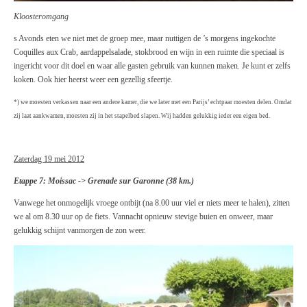
Kloosteromgang
s Avonds eten we niet met de groep mee, maar nuttigen de ’s morgens ingekochte
Coquilles aux Crab, aardappelsalade, stokbrood en wijn in een ruimte die speciaal is
ingericht voor dit doel en waar alle gasten gebruik van kunnen maken. Je kunt er zelfs
koken. Ook hier heerst weer een gezellig sfeertje.
*) we moesten verkassen naar een andere kamer, die we later met een Parijs’ echtpaar moesten delen. Omdat
zij laat aankwamen, moesten zij in het stapelbed slapen. Wij hadden gelukkig ieder een eigen bed.
Zaterdag 19 mei 2012
Etappe 7: Moissac -> Grenade sur Garonne (38 km.)
Vanwege het onmogelijk vroege ontbijt (na 8.00 uur viel er niets meer te halen), zitten
we al om 8.30 uur op de fiets. Vannacht opnieuw stevige buien en onweer, maar
gelukkig schijnt vanmorgen de zon weer.