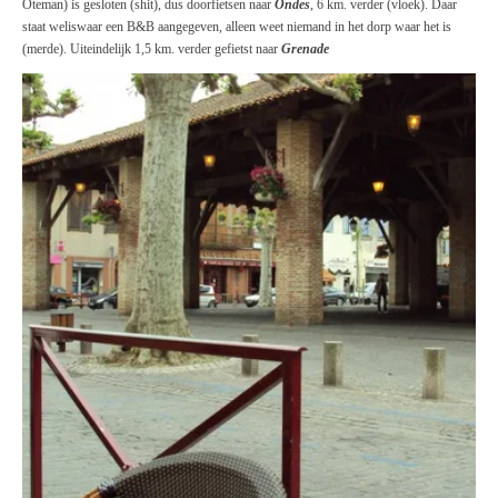
Oteman) is gesloten (shit), dus doorfietsen naar
Ondes
, 6 km. verder (vloek). Daar
staat weliswaar een B&B aangegeven, alleen weet niemand in het dorp waar het is
(merde). Uiteindelijk 1,5 km. verder gefietst naar
Grenade