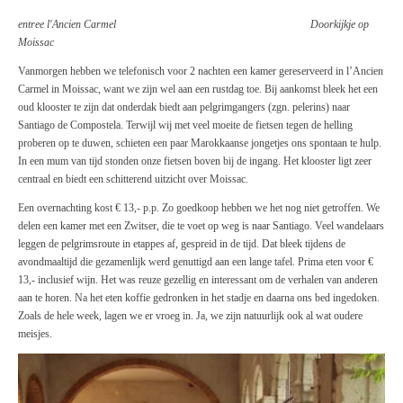
entree l'Ancien Carmel Doorkijkje op
Moissac
Vanmorgen hebben we telefonisch voor 2 nachten een kamer gereserveerd in l’Ancien
Carmel in Moissac, want we zijn wel aan een rustdag toe. Bij aankomst bleek het een
oud klooster te zijn dat onderdak biedt aan pelgrimgangers (zgn. pelerins) naar
Santiago de Compostela. Terwijl wij met veel moeite de fietsen tegen de helling
proberen op te duwen, schieten een paar Marokkaanse jongetjes ons spontaan te hulp.
In een mum van tijd stonden onze fietsen boven bij de ingang. Het klooster ligt zeer
centraal en biedt een schitterend uitzicht over Moissac.
Een overnachting kost € 13,- p.p. Zo goedkoop hebben we het nog niet getroffen. We
delen een kamer met een Zwitser, die te voet op weg is naar Santiago. Veel wandelaars
leggen de pelgrimsroute in etappes af, gespreid in de tijd. Dat bleek tijdens de
avondmaaltijd die gezamenlijk werd genuttigd aan een lange tafel. Prima eten voor €
13,- inclusief wijn. Het was reuze gezellig en interessant om de verhalen van anderen
aan te horen. Na het eten koffie gedronken in het stadje en daarna ons bed ingedoken.
Zoals de hele week, lagen we er vroeg in. Ja, we zijn natuurlijk ook al wat oudere
meisjes.