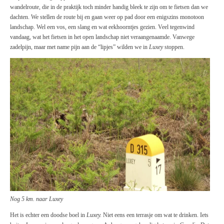
wandelroute, die in de praktijk toch minder handig bleek te zijn om te fietsen dan we
dachten. We stellen de route bij en gaan weer op pad door een enigszins monotoon
landschap. Wel een vos, een slang en wat eekhoorntjes gezien. Veel tegenwind
vandaag, wat het fietsen in het open landschap niet veraangenaamde. Vanwege
zadelpijn, maar met name pijn aan de “lipjes” wilden we in
Luxey
stoppen.
Nog 5 km. naar Luxey
Het is echter een doodse boel in
Luxey.
Niet eens een terrasje om wat te drinken. Iets