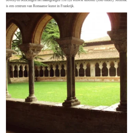
boven) en bezichtigen het naastgelegen 11e/12e eeuwse klooster (foto onder). Moissac
is een centrum van Romaanse kunst in Frankrijk.