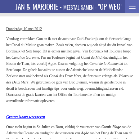
JAN & MARJORIE -
"OP WEG"
Ga
M
EESTAL SAMEN -
direct
naar
de
Donderdag 10 mei 2012
hoofdinhoud
Vandaag vertrekken Gon en ik met de auto naar Zuid-Frankrijk om de fietstocht langs
het Canal du Midi te gaan maken. Zoals velen, dachten wij ook altijd dat dit kanaal van
Bordeaux tot Sete loopt. Dit is echter niet het geval. Van Bordeaux tot Toulouse loopt
het
Canal de Garonne
. Pas na Toulouse begint het
Canal du Midi
dat eindigt in het
Bassin de Thau, iets voorbij Agde. Daarna volgt nog het
Canal de la Robine
dat tot
Sete loopt. De gehele kanaalroute tussen de Atlantische kust en de Middellandse
Zeekust staat ook bekend als
Canal des Deux Mers
, de fietsroute erlangs als
Véloroute
des Deux Mers
. We gebruiken de gids van Luc Oteman, waarin de gehele route in
detail is beschreven met handige tips voor onderweg, overnachtingsadressen e.d.
Daarnaast de gratis kaarten van het Office du Tourisme die af en toe nuttige
aanvullende informatie opleveren.
Grotere kaart weergeven
Onze tocht begint in St. Julien en Born, vlakbij de vuurtoren van
Contis Plage
aan de
Atlantische Oceaan en eindigt bij de vuurtoren van
Agde
aan het Etang de Thau aan de