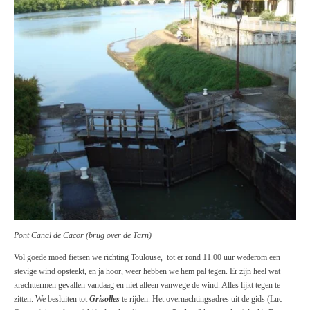
Pont Canal de Cacor (brug over de Tarn)
Vol goede moed fietsen we richting Toulouse, tot er rond 11.00 uur wederom een
stevige wind opsteekt, en ja hoor, weer hebben we hem pal tegen. Er zijn heel wat
krachttermen gevallen vandaag en niet alleen vanwege de wind. Alles lijkt tegen te
zitten. We besluiten tot
Grisolles
te rijden. Het overnachtingsadres uit de gids (Luc