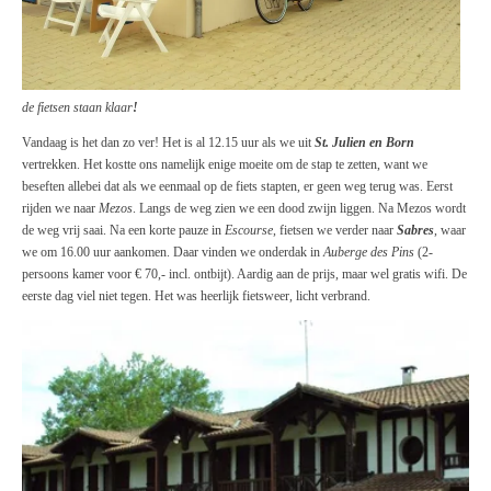
de fietsen staan klaar
!
Vandaag is het dan zo ver! Het is al 12.15 uur als we uit
St. Julien en Born
vertrekken. Het kostte ons namelijk enige moeite om de stap te zetten, want we
beseften allebei dat als we eenmaal op de fiets stapten, er geen weg terug was. Eerst
rijden we naar
Mezos
. Langs de weg zien we een dood zwijn liggen. Na Mezos wordt
de weg vrij saai. Na een korte pauze in
Escourse
, fietsen we verder naar
Sabres
, waar
we om 16.00 uur aankomen. Daar vinden we onderdak in
Auberge des Pins
(2-
persoons kamer voor € 70,- incl. ontbijt). Aardig aan de prijs, maar wel gratis wifi. De
eerste dag viel niet tegen. Het was heerlijk fietsweer, licht verbrand.