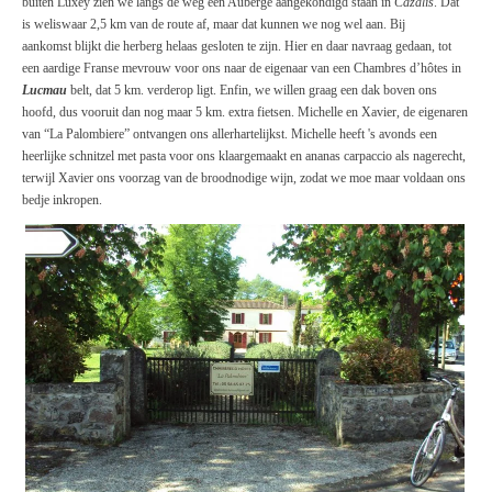
buiten Luxey zien we langs de weg een Auberge aangekondigd staan in
Cazalis
. Dat
is weliswaar 2,5 km van de route af, maar dat kunnen we nog wel aan. Bij
aankomst blijkt die herberg helaas gesloten te zijn. Hier en daar navraag gedaan, tot
een aardige Franse mevrouw voor ons naar de eigenaar van een Chambres d’hôtes in
Lucmau
belt, dat 5 km. verderop ligt. Enfin, we willen graag een dak boven ons
hoofd, dus vooruit dan nog maar 5 km. extra fietsen. Michelle en Xavier, de eigenaren
van “La Palombiere” ontvangen ons allerhartelijkst. Michelle heeft 's avonds een
heerlijke schnitzel met pasta voor ons klaargemaakt en ananas carpaccio als nagerecht,
terwijl Xavier ons voorzag van de broodnodige wijn, zodat we moe maar voldaan ons
bedje inkropen.