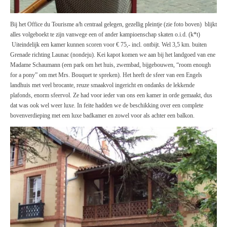
Bij het Office du Tourisme a/h centraal gelegen, gezellig pleintje (zie foto boven) blijkt
alles volgeboekt te zijn vanwege een of ander kampioenschap skaten o.i.d. (k*t)
Uiteindelijk een kamer kunnen scoren voor € 75,- incl. ontbijt. Wel 3,5 km. buiten
Grenade richting Launac (nondeju). Kei kapot komen we aan bij het landgoed van ene
Madame Schaumann (een park om het huis, zwembad, bijgebouwen, “room enough
for a pony” om met Mrs. Bouquet te spreken). Het heeft de sfeer van een Engels
landhuis met veel brocante, reuze smaakvol ingericht en ondanks de lekkende
plafonds, enorm sfeervol. Ze had voor ieder van ons een kamer in orde gemaakt, dus
dat was ook wel weer luxe. In feite hadden we de beschikking over een complete
bovenverdieping met een luxe badkamer en zowel voor als achter een balkon.