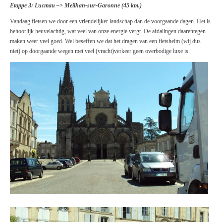
Etappe 3: Lucmau –> Meilhan-sur-Garonne (45 km.)
Vandaag fietsen we door een vriendelijker landschap dan de voorgaande dagen. Het is
behoorlijk heuvelachtig, wat veel van onze energie vergt. De afdalingen daarentegen
maken weer veel goed. Wel beseffen we dat het dragen van een fietshelm (wij dus
niet) op doorgaande wegen met veel (vracht)verkeer geen overbodige luxe is.