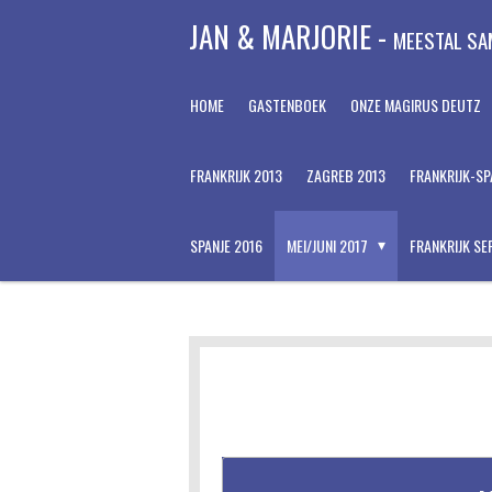
Ga
JAN & MARJORIE -
M
EESTAL SA
direct
naar
de
HOME
GASTENBOEK
ONZE MAGIRUS DEUTZ
hoofdinhoud
FRANKRIJK 2013
ZAGREB 2013
FRANKRIJK-SP
SPANJE 2016
MEI/JUNI 2017
FRANKRIJK SE