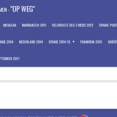
"OP WEG"
MEN -
MOJACAR
MARRAKECH 2011
VELOROUTE DES 2 MERS 2012
SPANJE-POR
ANJE 2014
NEDERLAND 2014
SPANJE 2014-15
FRANKRIJK 2015
ORIËN
PTEMBER 2017
JOUWWEB